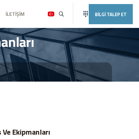
İLETİŞİM
BİLGİ TALEP ET
Ara
anları
 Ve Ekipmanları