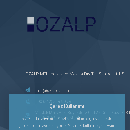
ÖZALP Mühendislik ve Makina Dış Tic. San. ve Ltd. Şti.
info@ozalp-tr.com
+90 (212) 224 59 78
Çerez Kullanımı
Maslak Mah. Eski Büyükdere Cad.27 Orjin Plaza Z-3
TR-34485 Sarıyer/İstanbul
Sizlere daha iyi bir hizmet sunabilmek için sitemizde
çerezlerden faydalanıyoruz. Sitemizi kullanmaya devam